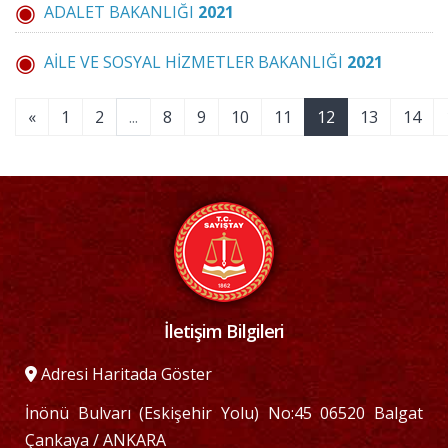
ADALET BAKANLIĞI
2021
AİLE VE SOSYAL HİZMETLER BAKANLIĞI
2021
«
1
2
...
8
9
10
11
12
13
14
İletişim Bilgileri
Adresi Haritada Göster
İnönü Bulvarı (Eskişehir Yolu) No:45 06520 Balgat
Çankaya / ANKARA