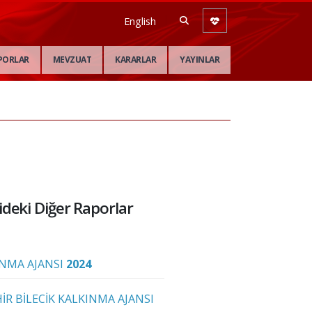
English
PORLAR
MEVZUAT
KARARLAR
YAYINLAR
deki Diğer Raporlar
NMA AJANSI
2024
İR BİLECİK KALKINMA AJANSI